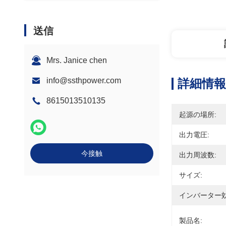
送信
Mrs. Janice chen
info@ssthpower.com
詳細情報
8615013510135
起源の場所:
出力電圧:
今接触
出力周波数:
サイズ:
インバーター効
製品名: