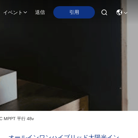
引用
送信
イベント
MPPT 平行 48v
オールインワンハイブリッド太陽光イン