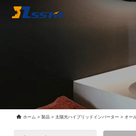
ホーム
>
製品
>
太陽光ハイブリッドインバーター
>
オール