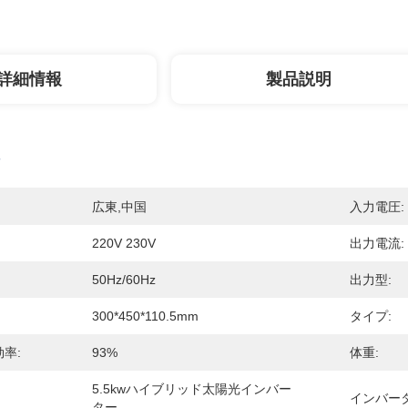
詳細情報
製品説明
広東,中国
入力電圧:
220V 230V
出力電流:
50Hz/60Hz
出力型:
300*450*110.5mm
タイプ:
率:
93%
体重:
5.5kwハイブリッド太陽光インバー
インバータ
ター