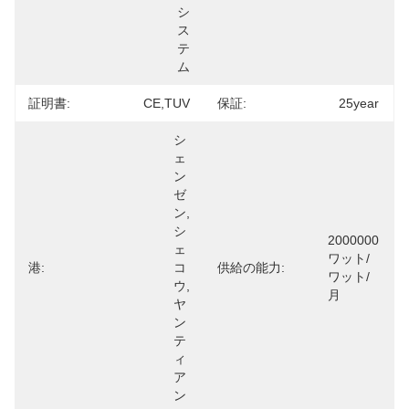
シ
ス
テ
ム
証明書:
CE,TUV
保証:
25year
シ
ェ
ン
ゼ
ン,
シ
2000000
ェ
ワット/
港:
コ
供給の能力:
ワット/
ウ,
月
ヤ
ン
テ
ィ
ア
ン