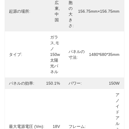
広
胞
東,
の
起源の場所:
156.75mm×156.75mm
中
大
国
き
さ:
ガラ
ス,モ
ノ 
パネルの
タイプ:
150w 
1480*680*35mm
寸法:
太陽
光パ
ネル
パネルの効率:
150.1%
パワー:
150W
ア
ノ
イ
ド
ア
ル
最大電源電圧 (Vm):
18V
フレーム: