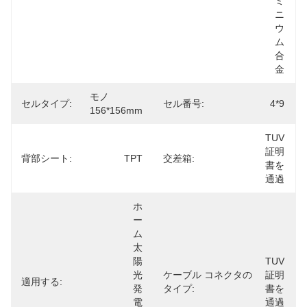
ミ
ニ
ウ
ム
合
金
モノ
セルタイプ:
セル番号:
4*9
156*156mm
TUV
証明
背部シート:
TPT
交差箱:
書を
通過
ホ
ー
ム 
太
陽
TUV
光
ケーブル コネクタの
証明
適用する:
発
タイプ:
書を
電
通過