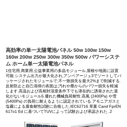
高効率の単一太陽電池パネル 50w 100w 150w 
160w 200w 250w 300w 350w 500w パワーシステ
ム ホーム単一太陽電池パネル
1住宅用,商業用,公益事業用の多晶モジュール,屋根や地面に設置
可能.システム出力が最大化され,アンペアージュ3でソートしてパ
ッケージされたモジュールで,不一致損失を最大2%まで削減する. 
反射防止と自己清掃の表面は,汚れや塵からのパワー損失を軽減
します.高温および高相対湿度条件下でも潜在的に誘発された退
化がないモジュール5.優れた機械負荷耐性:高風 (2400Pa) や雪 
(5400Pa) の負荷に耐えるように認定されている.アモニアガスと
塩霧による腐食耐性試験に合格した,IEC62716 草案 Cand FprEN 
617o1 Ed に基づいてTUVによって試験および承認された..2