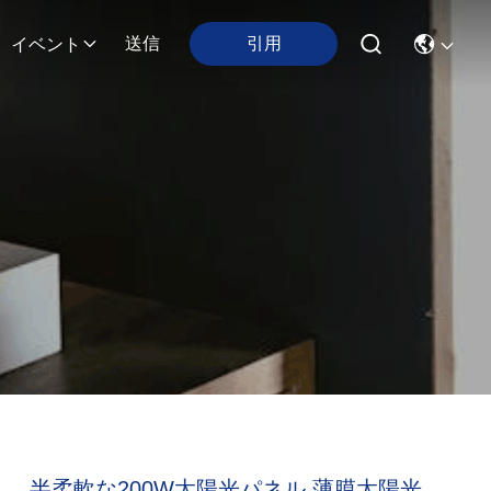
引用
送信
イベント
半柔軟な200W太陽光パネル 薄膜太陽光