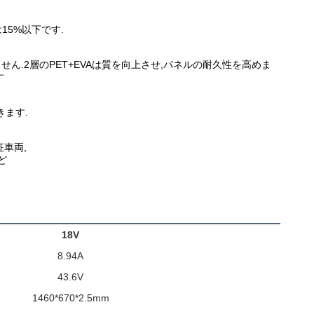
15%以下です.
ません.2層のPET+EVAは質を向上させ,パネルの耐久性を高めま
す
きます.
征車両,
ど
18V
8.94A
43.6V
1460*670*2.5mm