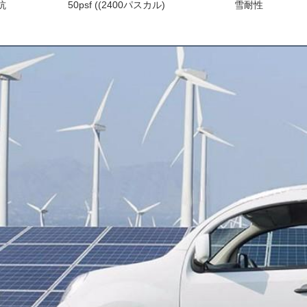
抗
50psf ((2400パスカル)
雪耐性