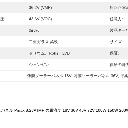
36.2V (VMP)
短回路電流
電圧:
43.6V (VOC)
任意力:
0±3%
製品キーワ
二重ガラス 柔軟
サイズ:
セリウム、Rohs、LVD
保証:
シェンゼン
供給の能力
薄膜ソーラーパネル 18V
, 
薄膜ソーラーパネル 36V
, 
半柔
 Pmax 8.28A IMP の電流で 18V 36V 48V 72V 100W 150W 200