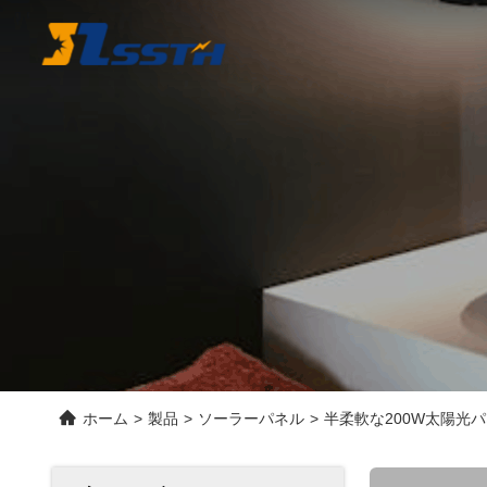
ホーム
>
製品
>
ソーラーパネル
>
半柔軟な200W太陽光パネル