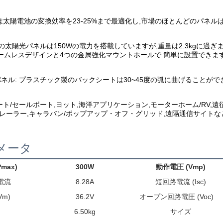
は太陽電池の変換効率を23-25%まで最適化し,市場のほとんどのパネルは
この太陽光パネルは150Wの電力を搭載していますが,重量は2.3kgに過ぎ
ームレスデザインと4つの金属強化マウントホールで 簡単に設置できま
ネル: プラスチック製のバックシートは30~45度の弧に曲げることがで
ート/セールボート,ヨット,海洋アプリケーション,モーターホーム/RV,遠
トレーラー,キャラバン/ポップアップ・オフ・グリッド,遠隔通信サイトな
メータ
max)
300W
動作電圧 (Vmp)
の電流
8.28A
短回路電流 (Isc)
m)
36.2V
オープン回路電圧 (Voc)
6.50kg
サイズ