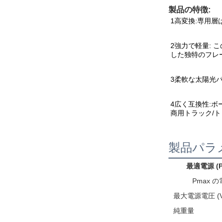
製品の特徴:
1高変換:専用層
2強力で軽量: 
した独特のフレ
3柔軟な太陽光パ
4広く互換性:ボ
商用トラック/
製品パラ
最適電源 (P
Pmax 
最大電源電圧 (V
純重量