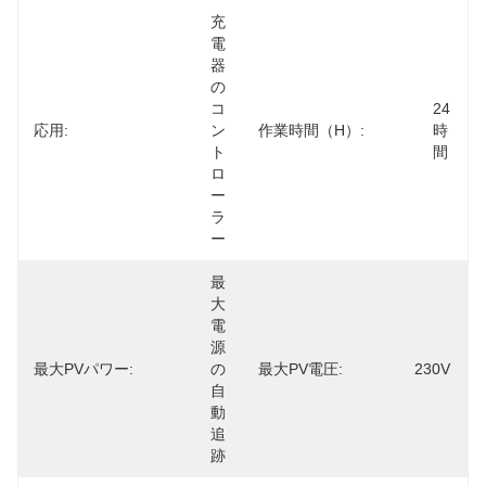
充
電
器
の
コ
24
応用:
ン
作業時間（h）:
時
ト
間
ロ
ー
ラ
ー
最
大
電
源
最大PVパワー:
の
最大PV電圧:
230V
自
動
追
跡