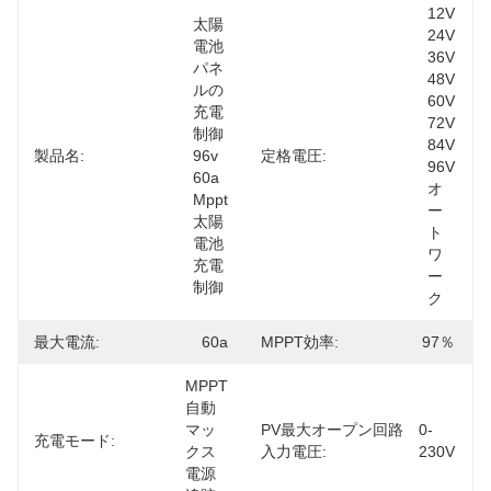
12V 
太陽
24V 
電池
36V 
パネ
48V 
ルの
60V 
充電
72V 
制御 
84V 
製品名:
96v 
定格電圧:
96V 
60a 
オ
Mppt 
ー
太陽
ト
電池
ワ
充電
ー
制御
ク
最大電流:
60a
MPPT効率:
97％
MPPT
自動
マッ
PV最大オープン回路
0-
充電モード:
クス
入力電圧:
230V
電源