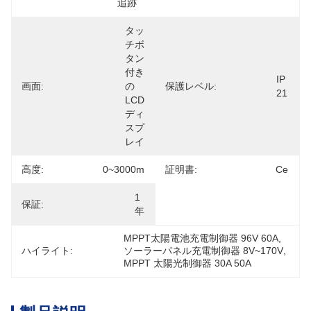
追跡
タッ
チボ
タン
付き
IP 
画面:
の
保護レベル:
21
LCD
ディ
スプ
レイ
高度:
0~3000m
証明書:
Ce
1
保証:
年
MPPT太陽電池充電制御器 96V 60A
, 
ハイライト:
ソーラーパネル充電制御器 8V~170V
, 
MPPT 太陽光制御器 30A 50A