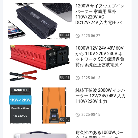
1200W サイヌウエブイン
バーター 家庭用 屋外
110V/220V AC
DC12V/24V 入力電圧 パー
ソナライズ サポート ソフ
トウェア リエンジニアリ
力インバーター
00:41
2025-06-27
ング
1000W 12V 24V 48V 60V
から 110V 220V 230V ネ
ットワーク SDK 保護過負
荷付き純正正弦波電源イ
ンバーター
力インバーター
00:41
2025-06-13
純粋正弦波 2000W インバ
ーター 12V/24V/48V 入力
110V/220V 出力
Pure Sine Wave Power Inverter
2025-08-15
00:40
耐久性のある1000Wポー