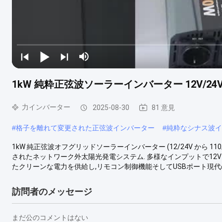
1kW 純粋正弦波ソーラーインバーター 12V/24V - 
力インバーター
2025-08-30
81 意見
#
格子を離れて変更された正弦波インバーター
#
純粋なシナス波イ
1kW 純正弦波オフグリッドソーラーインバーター (12/24V から 1
されたネットワーク外太陽光発電システム. 多様なインプットで12V / 2
たクリーンな電力を供給し,リモコン制御機能そしてUSBポート現代の
訪問者のメッセージ
まだ公のコメントはない