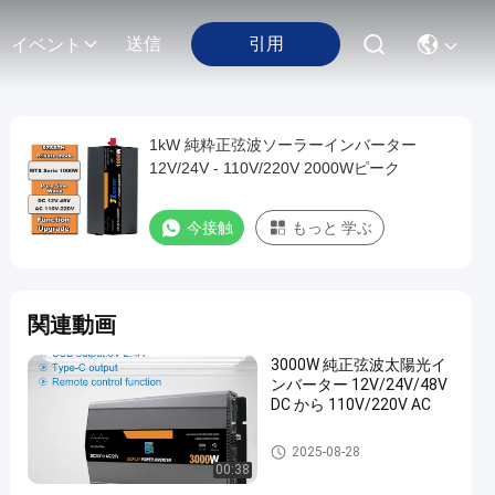
引用
送信
イベント
1kW 純粋正弦波ソーラーインバーター
12V/24V - 110V/220V 2000Wピーク
今接触
もっと 学ぶ
関連動画
3000W 純正弦波太陽光イ
ンバーター 12V/24V/48V
DC から 110V/220V AC
力インバーター
2025-08-28
00:38